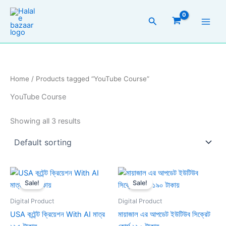
Skip
to
Search
content
Home
/ Products tagged “YouTube Course”
YouTube Course
Showing all 3 results
Original
Current
Original
Current
price
price
price
price
Sale!
Sale!
was:
is:
was:
is:
499.00৳ .
195.00৳ .
15,000.00৳ .
190.00৳ .
Digital Product
Digital Product
USA কন্টেন্ট ক্রিয়েশন With AI মাত্র
মায়াজাল এর আপডেট ইউটিউব সিক্রেট