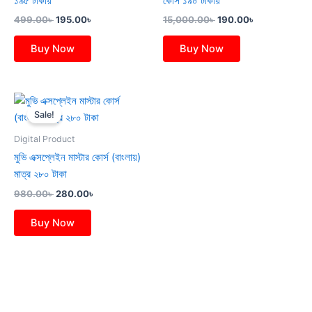
১৯৫ টাকায়
কোর্স ১৯০ টাকায়
499.00
৳
195.00
৳
15,000.00
৳
190.00
৳
Buy Now
Buy Now
Original
Current
price
price
Sale!
was:
is:
980.00৳ .
280.00৳ .
Digital Product
মুভি এক্সপ্লেইন মাস্টার কোর্স (বাংলায়)
মাত্র ২৮০ টাকা
980.00
৳
280.00
৳
Buy Now