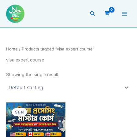
Skip
to
Search
content
Home
/ Products tagged “visa expert course”
visa expert course
Showing the single result
Original
Current
price
price
Sale!
was:
is:
5,000.00৳ .
210.00৳ .