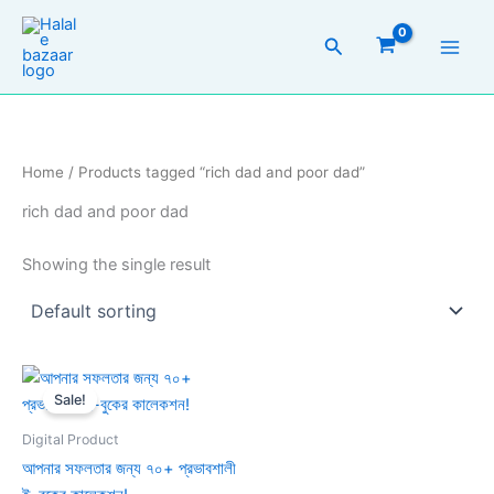
Skip
to
Search
content
Home
/ Products tagged “rich dad and poor dad”
rich dad and poor dad
Showing the single result
Original
Current
price
price
Sale!
was:
is:
300.00৳ .
20.00৳ .
Digital Product
আপনার সফলতার জন্য ৭০+ প্রভাবশালী