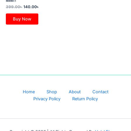
Rated
399.00
৳
140.00
৳
4.00
out of 5
Buy Now
Home
Shop
About
Contact
Privacy Policy
Return Policy