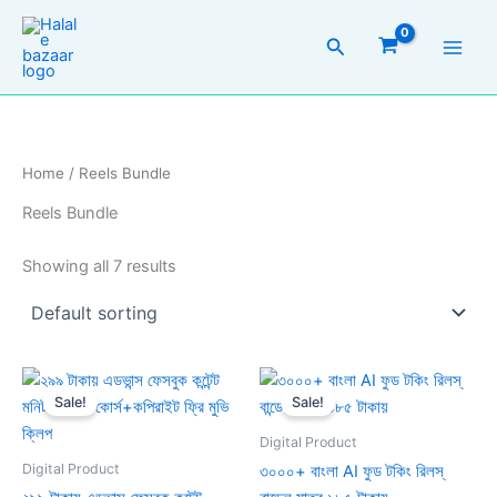
Skip
to
Search
content
Home
/ Reels Bundle
Reels Bundle
Showing all 7 results
Original
Current
Original
Current
price
price
price
price
Sale!
Sale!
was:
is:
was:
is:
999.00৳ .
299.00৳ .
399.00৳ .
185.00৳ .
Digital Product
Digital Product
৩০০০+ বাংলা AI ফুড টকিং রিলস্