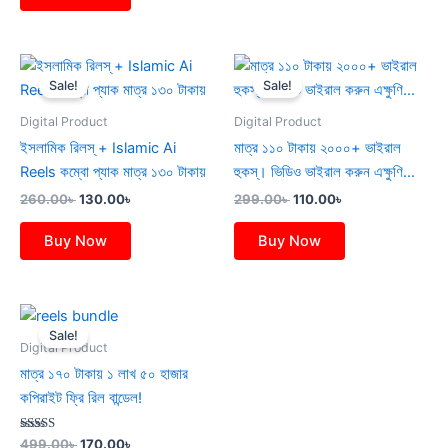
Original
Current
Original
Current
price
price
price
price
Sale!
Sale!
was:
is:
was:
is:
260.00৳ .
130.00৳ .
299.00৳ .
110.00৳ .
Digital Product
Digital Product
ইসলামিক রিলস্ + Islamic Ai
মাত্র ১১০ টাকায় ২০০০+ ভাইরাল
Reels কম্বো প্যাক মাত্র ১৩০ টাকায়
হুকস্। ভিডিও ভাইরাল করুন এক্ষুণি…
260.00
৳
130.00
৳
299.00
৳
110.00
৳
Buy Now
Buy Now
Original
Current
price
price
Sale!
was:
is:
Digital Product
499.00৳ .
170.00৳ .
মাত্র ১৭০ টাকায় ১ লাখ ৫০ হাজার
কপিরাইট ফ্রি রিল বান্ডেল!
Rated
499.00
৳
170.00
৳