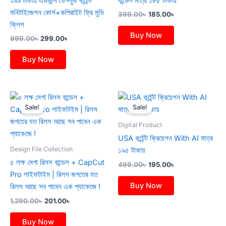
২৯৯ টাকায় এডভান্স ফেসবুক কন্টেন্ট
বান্ডেল মাত্র ১৮৫ টাকায়
মনিটাইজেশন কোর্স+কপিরাইট ফ্রি মুভি
399.00
৳
185.00
৳
ক্লিপ
Buy Now
999.00
৳
299.00
৳
Buy Now
Original
Current
Original
Current
price
price
price
price
Sale!
Sale!
was:
is:
was:
is:
1,290.00৳ .
201.00৳ .
499.00৳ .
195.00৳ .
Digital Product
USA কন্টেন্ট ক্রিয়েশন With AI মাত্র
Design File Collection
১৯৫ টাকায়
৫ লক্ষ মেগা রিলস বান্ডেল + CapCut
499.00
৳
195.00
৳
Pro লাইফটাইম | রিলস জগতের যত
Buy Now
রিলস আছে সব পাবেন এক প্যাকেজে !
1,290.00
৳
201.00
৳
Buy Now